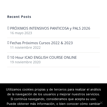
Recent Posts
PRÓXIMOS INTENSIVOS PANTICOSA y PALS 2026
16 mayo 2023
Fechas Próximos Cursos 2022 & 2023
11 noviembre 2022
10 Hour ICAO ENGLISH COURSE ONLINE
19 noviembre 2020
Utilizamos cookies propias y de terceros para realizar el análisis
de la navegación de los usuarios y mejorar nuestros servicios.
© 2014-2020 O'Sullivans - The language school |
Aviso Legal
·
Si continúa navegando, consideramos que acepta su uso.
política de Cookies
·
política de Privacidad
Puede obtener más información, o bien conocer cómo cambiar
Desarrollado por
Reset Internet