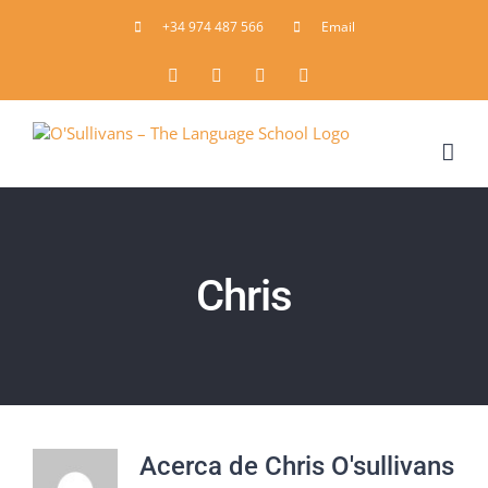
Skip
+34 974 487 566
Email
to
content
Pinterest
LinkedIn
X
Facebook
Chris
Acerca de
Chris O'sullivans