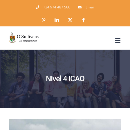
Skip
+34 974 487 566
Email
to
content
Pinterest
LinkedIn
X
Facebook
NIvel 4 ICAO