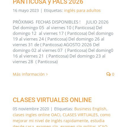
PANTICOSA y PALS 2026
16 mayo 2023
|
Etiquetas:
inglés para adultos
PRÓXIMAS FECHAS DISPONIBLES ! JULIO 2026
Del domingo 05 al viernes 10 ( Panticosa) Del
domingo 12 al viernes 17 ( Panticosa) Del domingo
19 al viernes 24 ( Panticosa) Del domingo 26 al
viernes 31 de ( Panticosa) AGOSTO 2026 Del
domingo 02 al viernes 07 ( Panticosa) Del doming0
16 al viernes 21 ( Panticosa) Del domingo 23 al
viernes 28 ( Panticosa)
Más información
0
CLASES VIRTUALES ONLINE
05 noviembre 2020
|
Etiquetas:
Business English
,
clases ingles online OACI
,
CLASES VIRTUALES
,
como
mejorar mi nivel de inglés rapidamente
,
estudia
desde casa
,
examen slp
,
examen slp militar
,
ICAO
,