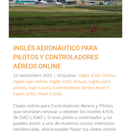
INGLÉS AERONÁUTICO PARA
PILOTOS Y CONTROLADORES
AÉREOS ONLINE
23 septiembre 2020
|
Etiquetas:
inglés ICAO Online
,
ingles oaci online
,
Inglés OACI Virtual
,
Inglés para
pilotos
,
Ingl´rs para Controladores Aéreos Nivel 5
Inglés ICAO
,
NIvel 4 ICAO
Clases online para Controladores Aéreos y Pilotos
que necesitan renovar o obtener los niveles 4/5/6
de OACI ( ICAO ). Si eres piloto o controlador y no
puedes asistir a uno de nuestros cursos intensivos
residenciales, ahora puedes hacer tus clases online